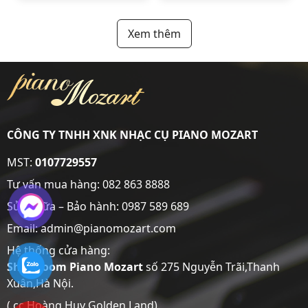
Xem thêm
CÔNG TY TNHH XNK NHẠC CỤ PIANO MOZART
MST:
0107729557
Tư vấn mua hàng:
082 863 8888
Sửa chữa – Bảo hành:
0987 589 689
Email: admin@pianomozart.com
Hệ thống cửa hàng:
Showroom
Piano Mozart
số 275 Nguyễn Trãi,Thanh
Xuân,Hà Nội.
( cc Hoàng Huy Golden Land).