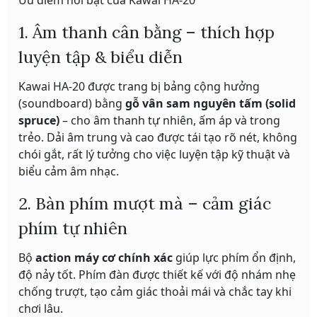
Ưu điểm nổi bật của Kawai HA-20
1. Âm thanh cân bằng – thích hợp
luyện tập & biểu diễn
Kawai HA-20 được trang bị bảng cộng hưởng
(soundboard) bằng
gỗ vân sam nguyên tấm (solid
spruce)
– cho âm thanh tự nhiên, ấm áp và trong
trẻo. Dải âm trung và cao được tái tạo rõ nét, không
chói gắt, rất lý tưởng cho việc luyện tập kỹ thuật và
biểu cảm âm nhạc.
2. Bàn phím mượt mà – cảm giác
phím tự nhiên
Bộ
action máy cơ chính xác
giúp lực phím ổn định,
độ nảy tốt. Phím đàn được thiết kế với độ nhám nhẹ
chống trượt, tạo cảm giác thoải mái và chắc tay khi
chơi lâu.