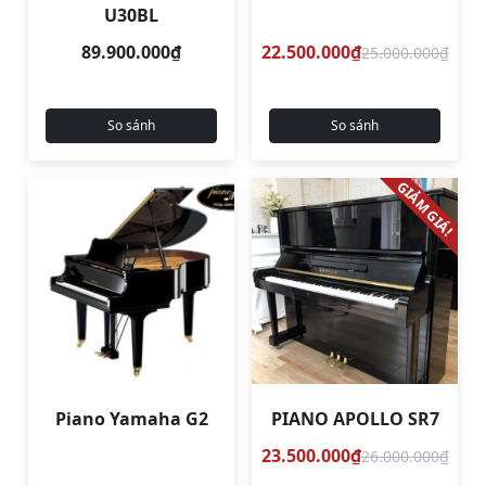
U30BL
89.900.000₫
22.500.000₫
25.000.000₫
So sánh
So sánh
GIẢM GIÁ!
Piano Yamaha G2
PIANO APOLLO SR7
23.500.000₫
26.000.000₫