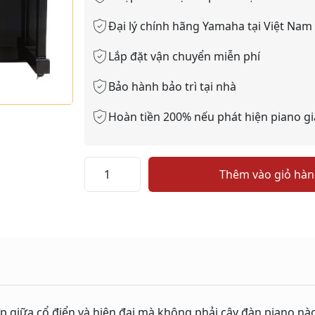
Đại lý chính hãng Yamaha tại Việt Nam
Lắp đặt vận chuyển miễn phí
Bảo hành bảo trì tại nhà
Hoàn tiền 200% nếu phát hiện piano gi
PIANO
Thêm vào giỏ hà
KAWAI
KU2B
số
lượng
 giữa cổ điển và hiện đại mà không phải cây đàn piano nào