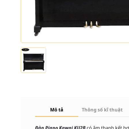
Mô tả
Thông số kĩ thuật
Đàn Piano Kawai KU2B
có âm thanh kết hợp