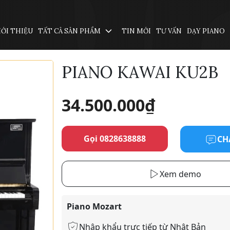
IỚI THIỆU
TẤT CẢ SẢN PHẨM
TIN MỚI
TƯ VẤN
DẠY PIANO
PIANO KAWAI KU2B
34.500.000
₫
Gọi 0828638888
CH
Xem demo
Piano Mozart
Nhập khẩu trực tiếp từ Nhật Bản