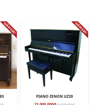
GIẢM GIÁ!
GIẢM GIÁ!
BS
PIANO ZENON UZ20
23.000.000₫
0₫
26.000.000₫