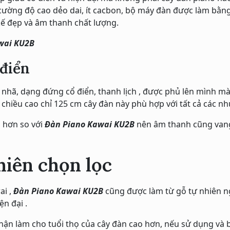
cường độ cao dẻo dai, ít cacbon, bộ máy đàn được làm bằng 
kế đẹp và âm thanh chất lượng.
wai KU2B
 điển
g nhã, dạng đứng cổ điển, thanh lịch , được phủ lên mình 
 chiều cao chỉ 125 cm cây đàn này phù hợp với tất cả các nhu 
n hơn so với
Đàn Piano Kawai KU2B
nên âm thanh cũng vang 
nhiên chọn lọc
ai ,
Đàn Piano Kawai KU2B
cũng được làm từ gỗ tự nhiên ng
n đại .
hận làm cho tuổi thọ của cây đàn cao hơn, nếu sử dụng và 