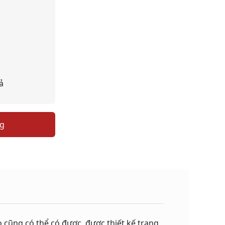
ả
ng
 cũng có thể có được, được thiết kế trang