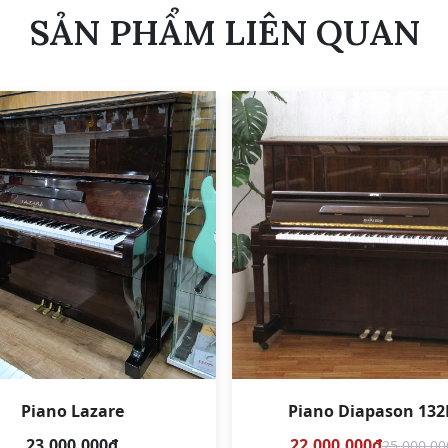
SẢN PHẨM LIÊN QUAN
Piano Lazare
Piano Diapason 132
23.000.000₫
22.000.000₫
25.000.00