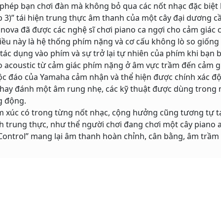
phép bạn chơi đàn mà không bỏ qua các nốt nhạc đặc biệt l
 3)” tái hiện trung thực âm thanh của một cây đại dương c
nova đã được các nghệ sĩ chơi piano ca ngợi cho cảm giác 
điều này là hệ thống phím nặng và cơ cấu không lò so giốn
tác dụng vào phím và sự trở lại tự nhiên của phím khi bạn b
no acoustic từ cảm giác phím nặng ở âm vực trầm đến cảm 
ộc đáo của Yamaha cảm nhận và thể hiện được chính xác độ
c hay đánh một âm rung nhẹ, các kỹ thuật được dùng trong n
g động.
m xúc có trong từng nốt nhạc, cộng hưởng cũng tương tự t
nh trung thực, như thể người chơi đang chơi một cây piano a
 Control” mang lại âm thanh hoàn chỉnh, cân bằng, âm trầm