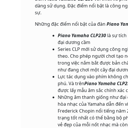
dàng sử dụng. Đặc điểm nổi bật là công n
sự.
Những đặc điểm nổi bật của đàn
Piano Ya
Piano Yamaha CLP230
là sự tíc
đại dương cầm
Series CLP mới sử dụng công ng
theo. Cho phép người chơi tạo 
trong việc nắm bắt được bản chấ
như đang chơi một cây đại dươ
Lực tác dụng vào phím không ch
phú. Và trên
Piano Yamaha CLP2
được lấy mẫu âm sắc chính xác c
Những âm thanh giống như đại d
hòa nhạc của Yamaha dẫn đến việ
Frederick Chopin nổi tiếng năm 
trạng tốt nhất có thể bằng bộ p
vẻ đẹp của mỗi nốt nhạc mà còn 