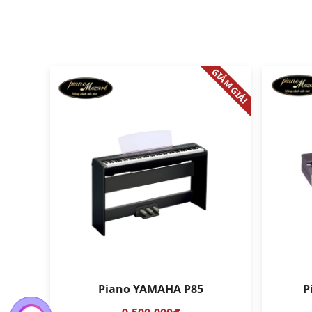
GIẢM GIÁ!
Piano YAMAHA P85
P