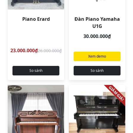
Piano Erard
Đàn Piano Yamaha
U1G
30.000.000₫
23.000.000₫
26.000.000₫
Xem demo
So sánh
So sánh
GIẢM GIÁ!