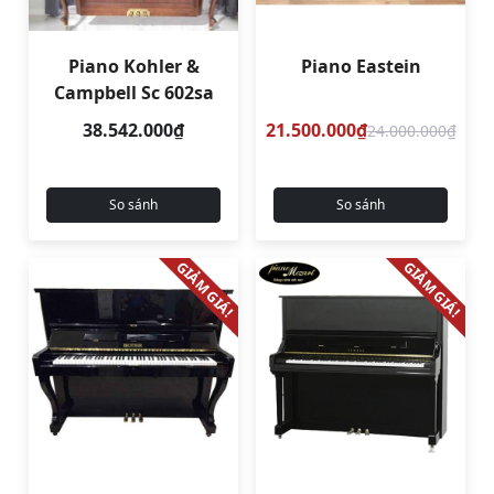
Piano Kohler &
Piano Eastein
Campbell Sc 602sa
38.542.000₫
21.500.000₫
24.000.000₫
So sánh
So sánh
GIẢM GIÁ!
GIẢM GIÁ!