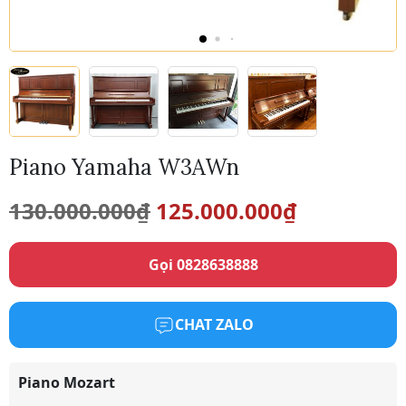
Piano Yamaha W3AWn
Giá
Giá
130.000.000
₫
125.000.000
₫
gốc
hiện
Gọi 0828638888
là:
tại
130.000.000₫.
là:
CHAT ZALO
125.000.0
Piano Mozart