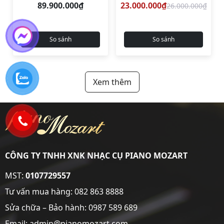
89.900.000₫
23.000.000₫
26.000.000₫
So sánh
So sánh
Xem thêm
CÔNG TY TNHH XNK NHẠC CỤ PIANO MOZART
MST:
0107729557
Tư vấn mua hàng:
082 863 8888
Sửa chữa – Bảo hành:
0987 589 689
Email: admin@pianomozart.com