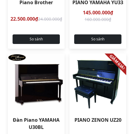
Piano Brother
PIANO YAMAHA YU33
145.000.000₫
22.500.000₫
24.000.000₫
160.000.000₫
So sánh
So sánh
GIẢM GIÁ!
Đàn Piano YAMAHA
PIANO ZENON UZ20
U30BL