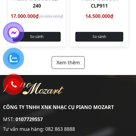
240
CLP911
17.000.000₫
14.500.000₫
20.000.000₫
So sánh
So sánh
Xem thêm
CÔNG TY TNHH XNK NHẠC CỤ PIANO MOZART
MST:
0107729557
Tư vấn mua hàng:
082 863 8888