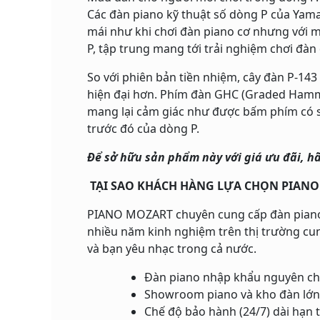
Các đàn piano kỹ thuật số dòng P của Yam
mái như khi chơi đàn piano cơ nhưng với m
P, tập trung mang tới trải nghiệm chơi đàn 
So với phiên bản tiền nhiệm, cây đàn P-14
hiện đại hơn. Phím đàn GHC (Graded Hammer
mang lại cảm giác như được bấm phím có 
trước đó của dòng P.
Để sở hữu sản phẩm này với giá ưu đãi, hã
TẠI SAO KHÁCH HÀNG LỰA CHỌN PIAN
PIANO MOZART chuyên cung cấp đàn piano điệ
nhiều năm kinh nghiệm trên thị trường cun
và bạn yêu nhạc trong cả nước.
Đàn piano nhập khẩu nguyên ch
Showroom piano và kho đàn lớn
Chế độ bảo hành (24/7) dài hạn 