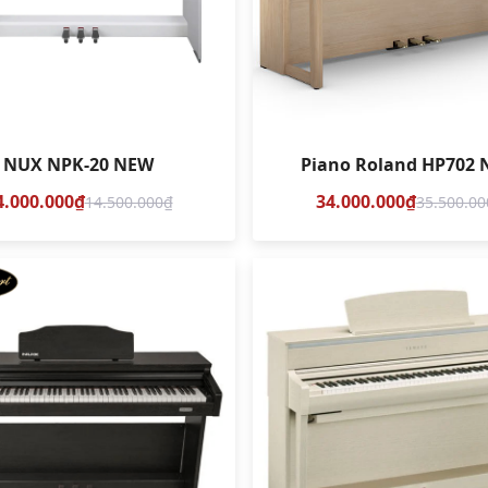
NUX NPK-20 NEW
Piano Roland HP702
4.000.000₫
34.000.000₫
14.500.000₫
35.500.00
 demo
So sánh
So sánh