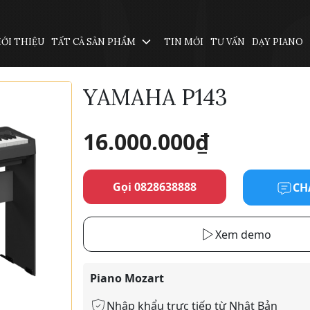
IỚI THIỆU
TẤT CẢ SẢN PHẨM
TIN MỚI
TƯ VẤN
DẠY PIANO
YAMAHA P143
16.000.000
₫
Gọi 0828638888
CH
Xem demo
Piano Mozart
Nhập khẩu trực tiếp từ Nhật Bản