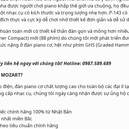
aha được người chơi piano khắp thế giới ưa chuộng, họ đề
ột nhạc cụ có kích thước và trọng lượng nhẹ hơn. P-143 c
đích thực và cực kỳ dễ chơi nhờ thiết kế đơn giản và dễ sử 
3 hoàn toàn mới có thiết kế thân đàn gọn và mỏng hơn nhi
 Compact) mới (88 phím) do chúng tôi mới phát triển được
sức nặng ở đàn piano cơ, hệt như phím GHS (Graded Hamm
y liên hệ ngay với chúng tôi! Hotline: 0987.589.689
O MOZART?
n, đàn piano cơ chất lượng cao cho toàn bộ các đại lí tại
g cấp nhạc cụ, chúng tôi ngày càng nhận được sự ủng hộ củ
iếc chính hãng 100% từ Nhật Bản
 nhất miền Bắc
theo tiêu chuẩn chính hãng