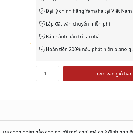
Đại lý chính hãng Yamaha tại Việt Nam
Lắp đặt vận chuyển miễn phí
Bảo hành bảo trì tại nhà
Hoàn tiền 200% nếu phát hiện piano gi
YAMAHA
Thêm vào giỏ hà
P143
số
lượng
Lựa chọn hoàn hảo cho người mới chơi mà có ý định nghiêm