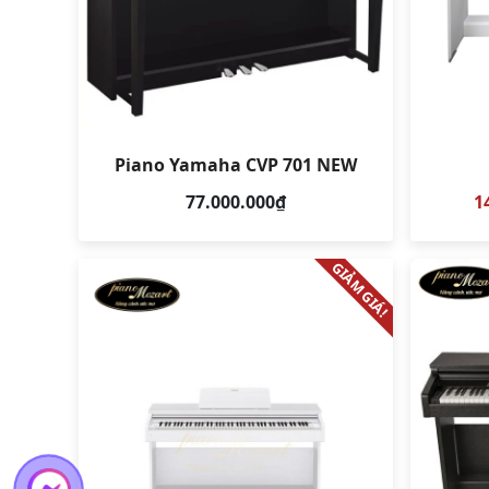
Piano Yamaha CVP 701 NEW
77.000.000₫
1
So sánh
Xem
GIẢM GIÁ!