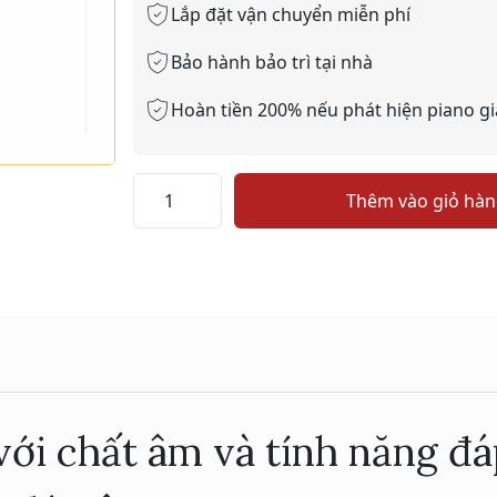
Lắp đặt vận chuyển miễn phí
Bảo hành bảo trì tại nhà
Hoàn tiền 200% nếu phát hiện piano gi
YAMAHA
Thêm vào giỏ hà
P225
số
lượng
với chất âm và tính năng đ