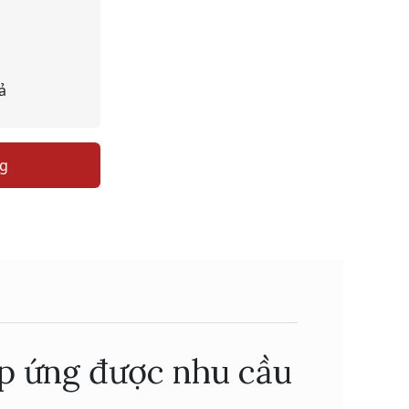
ả
ng
áp ứng được nhu cầu