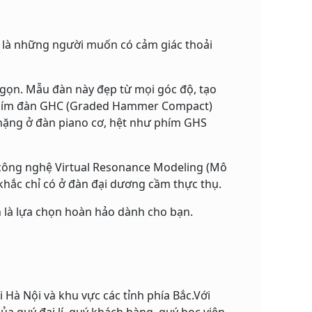
u là những người muốn có cảm giác thoải
ỏ gọn. Mẫu đàn này đẹp từ mọi góc độ, tạo
n phím đàn GHC (Graded Hammer Compact)
 nặng ở đàn piano cơ, hệt như phím GHS
công nghệ Virtual Resonance Modeling (Mô
khắc chỉ có ở đàn đại dương cầm thực thụ.
n là lựa chọn hoàn hảo dành cho bạn.
 Hà Nội và khu vực các tỉnh phía Bắc.Với
a quý đại lí, quý khách hàng, quý học viên