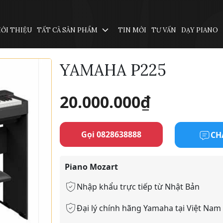
IỚI THIỆU
TẤT CẢ SẢN PHẨM
TIN MỚI
TƯ VẤN
DẠY PIANO
YAMAHA P225
20.000.000
₫
Gọi 0828638888
CH
Piano Mozart
Nhập khẩu trực tiếp từ Nhật Bản
Đại lý chính hãng Yamaha tại Việt Nam