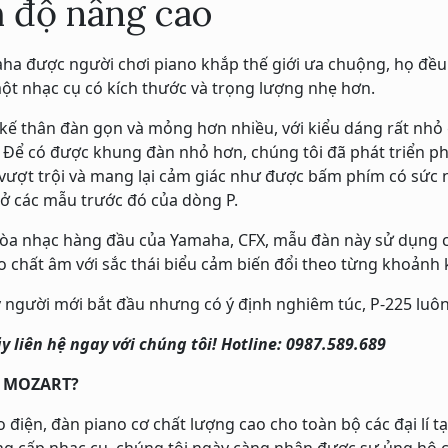
h độ nâng cao
aha được người chơi piano khắp thế giới ưa chuộng, họ đề
ột nhạc cụ có kích thước và trọng lượng nhẹ hơn.
t kế thân đàn gọn và mỏng hơn nhiều, với kiểu dáng rất nh
o. Để có được khung đàn nhỏ hơn, chúng tôi đã phát triể
n vượt trội và mang lại cảm giác như được bấm phím có sức
 các mẫu trước đó của dòng P.
hòa nhạc hàng đầu của Yamaha, CFX, mẫu đàn này sử dụng 
o chất âm với sắc thái biểu cảm biến đổi theo từng khoảnh 
y người mới bắt đầu nhưng có ý định nghiêm túc, P-225 luô
y liên hệ ngay với chúng tôi! Hotline: 0987.589.689
O MOZART?
n, đàn piano cơ chất lượng cao cho toàn bộ các đại lí tại
g cấp nhạc cụ, chúng tôi ngày càng nhận được sự ủng hộ củ