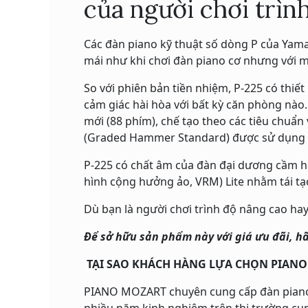
của người chơi trìn
Các đàn piano kỹ thuật số dòng P của Yam
mái như khi chơi đàn piano cơ nhưng với m
So với phiên bản tiền nhiệm, P-225 có thiế
cảm giác hài hòa với bất kỳ căn phòng nà
mới (88 phím), chế tạo theo các tiêu chuẩ
(Graded Hammer Standard) được sử dụng ở
P-225 có chất âm của đàn đại dương cầm 
hình cộng hưởng ảo, VRM) Lite nhằm tái tạ
Dù bạn là người chơi trình độ nâng cao ha
Để sở hữu sản phẩm này với giá ưu đãi, hã
TẠI SAO KHÁCH HÀNG LỰA CHỌN PIAN
PIANO MOZART chuyên cung cấp đàn piano điệ
nhiều năm kinh nghiệm trên thị trường cun