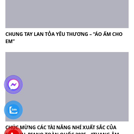
CHUNG TAY LAN TỎA YÊU THƯƠNG – “ÁO ẤM CHO
EM”
CHÚC MỪNG CÁC TÀI NĂNG NHÍ XUẤT SẮC CỦA