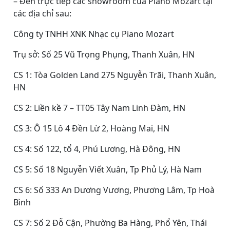
– Đến trực tiếp các showroom của Piano Mozart tại
các địa chỉ sau:
Công ty TNHH XNK Nhạc cụ Piano Mozart
Trụ sở: Số 25 Vũ Trọng Phụng, Thanh Xuân, HN
CS 1: Tòa Golden Land 275 Nguyễn Trãi, Thanh Xuân,
HN
CS 2: Liền kề 7 – TT05 Tây Nam Linh Đàm, HN
CS 3: Ô 15 Lô 4 Đền Lừ 2, Hoàng Mai, HN
CS 4: Số 122, tổ 4, Phú Lương, Hà Đông, HN
CS 5: Số 18 Nguyễn Viết Xuân, Tp Phủ Lý, Hà Nam
CS 6: Số 333 An Dương Vương, Phương Lâm, Tp Hoà
Bình
CS 7: Số 2 Đỗ Cận, Phường Ba Hàng, Phổ Yên, Thái