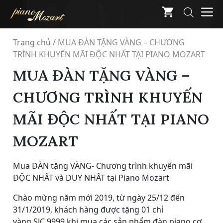
Skip
M
to
content
Trang chủ
/
MUA ĐÀN TẶNG VÀNG – CHƯƠNG
TRÌNH KHUYẾN MÃI ĐỘC NHẤT TẠI PIANO MOZART
MUA ĐÀN TẶNG VÀNG –
CHƯƠNG TRÌNH KHUYẾN
MÃI ĐỘC NHẤT TẠI PIANO
MOZART
Mua ĐÀN tặng VÀNG- Chương trình khuyến mãi
ĐỘC NHẤT và DUY NHẤT tại Piano Mozart
Chào mừng năm mới 2019, từ ngày 25/12 đến
31/1/2019, khách hàng được tặng 01 chỉ
vàng SJC 9999 khi mua các sản phẩm
đàn piano cơ