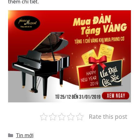
thêm chi tiết.
Rate this post
Categories
Tin mới