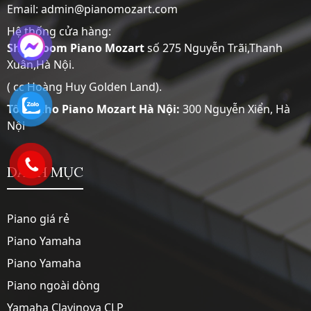
Email: admin@pianomozart.com
Hệ thống cửa hàng:
Showroom
Piano Mozart
số 275 Nguyễn Trãi,Thanh
Xuân,Hà Nội.
( cc Hoàng Huy Golden Land).
Tổng Kho Piano Mozart Hà Nội:
300 Nguyễn Xiển, Hà
Nội
DANH MỤC
Piano giá rẻ
Piano Yamaha
Piano Yamaha
Piano ngoài dòng
Yamaha Clavinova CLP