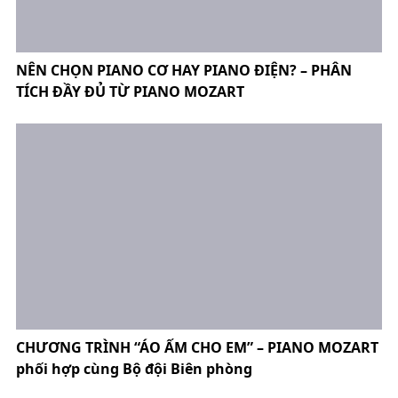
NÊN CHỌN PIANO CƠ HAY PIANO ĐIỆN? – PHÂN
TÍCH ĐẦY ĐỦ TỪ PIANO MOZART
CHƯƠNG TRÌNH “ÁO ẤM CHO EM” – PIANO MOZART
phối hợp cùng Bộ đội Biên phòng