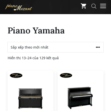
Skip
M
to
content
Piano Yamaha
Đã
Hiển thị 13–24 của 129 kết quả
sắp
xếp
theo
mới
nhất