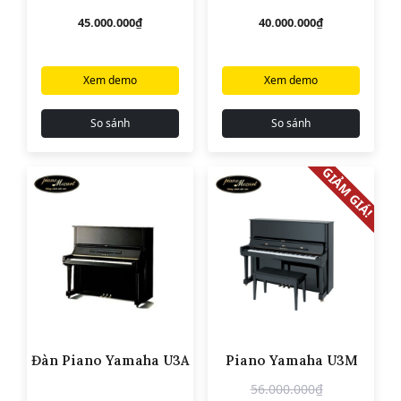
45.000.000
₫
40.000.000
₫
Xem demo
Xem demo
So sánh
So sánh
GIẢM GIÁ!
Đàn Piano Yamaha U3A
Piano Yamaha U3M
Giá
Giá
56.000.000
₫