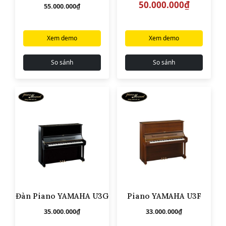
gốc
hiện
50.000.000
₫
55.000.000
₫
là:
tại
56.000.000₫.
là:
50.000.000₫.
Xem demo
Xem demo
So sánh
So sánh
Đàn Piano YAMAHA U3G
Piano YAMAHA U3F
35.000.000
₫
33.000.000
₫