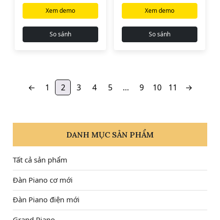
36.000.000₫.
35.000.000₫.
Xem demo
Xem demo
So sánh
So sánh
←
1
2
3
4
5
…
9
10
11
→
DANH MỤC SẢN PHẨM
Tất cả sản phẩm
Đàn Piano cơ mới
Đàn Piano điện mới
Grand Piano