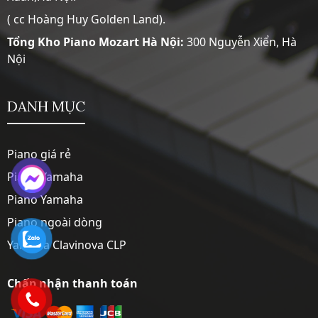
( cc Hoàng Huy Golden Land).
Tổng Kho Piano Mozart Hà Nội:
300 Nguyễn Xiển, Hà
Nội
DANH MỤC
Piano giá rẻ
Piano Yamaha
Piano Yamaha
Piano ngoài dòng
Yamaha Clavinova CLP
Chấp nhận thanh toán